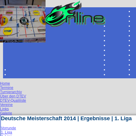
Home
Termine
Turnierarchiv
Über den DTEV
DTEV-Qualiliste
Vereine
Links
Galerie
Deutsche Meisterschaft 2014 | Ergebnisse | 1. Liga
Vorrunde
1. Liga