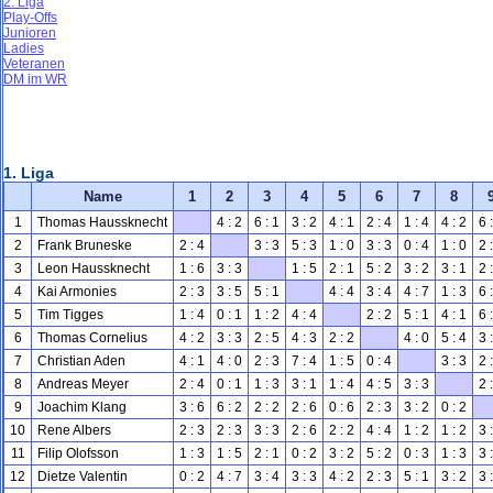
2. Liga
Play-Offs
Junioren
Ladies
Veteranen
DM im WR
1. Liga
Name
1
2
3
4
5
6
7
8
1
Thomas Haussknecht
4 : 2
6 : 1
3 : 2
4 : 1
2 : 4
1 : 4
4 : 2
6 
2
Frank Bruneske
2 : 4
3 : 3
5 : 3
1 : 0
3 : 3
0 : 4
1 : 0
2 
3
Leon Haussknecht
1 : 6
3 : 3
1 : 5
2 : 1
5 : 2
3 : 2
3 : 1
2 
4
Kai Armonies
2 : 3
3 : 5
5 : 1
4 : 4
3 : 4
4 : 7
1 : 3
6 
5
Tim Tigges
1 : 4
0 : 1
1 : 2
4 : 4
2 : 2
5 : 1
4 : 1
6 
6
Thomas Cornelius
4 : 2
3 : 3
2 : 5
4 : 3
2 : 2
4 : 0
5 : 4
3 
7
Christian Aden
4 : 1
4 : 0
2 : 3
7 : 4
1 : 5
0 : 4
3 : 3
2 
8
Andreas Meyer
2 : 4
0 : 1
1 : 3
3 : 1
1 : 4
4 : 5
3 : 3
2 
9
Joachim Klang
3 : 6
6 : 2
2 : 2
2 : 6
0 : 6
2 : 3
3 : 2
0 : 2
10
Rene Albers
2 : 3
2 : 3
3 : 3
2 : 6
2 : 2
4 : 4
1 : 2
1 : 2
3 
11
Filip Olofsson
1 : 3
1 : 5
2 : 1
0 : 2
3 : 2
5 : 2
0 : 3
1 : 3
3 
12
Dietze Valentin
0 : 2
4 : 7
3 : 4
3 : 3
4 : 2
2 : 3
5 : 1
3 : 2
3 