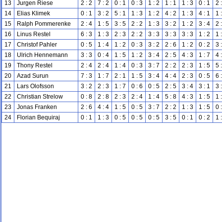
13
Jurgen Riese
2 : 2
7 : 2
0 : 1
0 : 3
1 : 2
1 : 1
1 : 3
0 : 1
2 
14
Elias Klimek
0 : 1
3 : 2
5 : 1
1 : 3
1 : 2
4 : 2
1 : 3
4 : 1
1 
15
Ralph Pommerenke
2 : 4
1 : 5
3 : 5
2 : 2
1 : 3
3 : 2
1 : 2
3 : 4
2 
16
Linus Restel
6 : 3
1 : 3
2 : 3
2 : 2
3 : 3
3 : 3
3 : 3
1 : 2
1 
17
Christof Pahler
0 : 5
1 : 4
1 : 2
0 : 3
3 : 2
2 : 6
1 : 2
0 : 2
3 
18
Ulrich Hennemann
3 : 3
0 : 4
1 : 5
1 : 2
3 : 4
2 : 5
4 : 3
1 : 7
4 
19
Thony Restel
2 : 4
2 : 4
1 : 4
0 : 3
3 : 7
2 : 2
2 : 3
1 : 5
5 
20
Azad Surun
7 : 3
1 : 7
2 : 1
1 : 5
3 : 4
4 : 4
2 : 3
0 : 5
6 
21
Lars Olofsson
3 : 2
2 : 3
1 : 7
0 : 6
0 : 5
2 : 5
3 : 4
3 : 1
3 
22
Christian Strelow
0 : 8
2 : 8
2 : 3
2 : 4
1 : 4
5 : 8
4 : 3
1 : 5
1 
23
Jonas Franken
2 : 6
4 : 4
1 : 5
0 : 5
3 : 7
2 : 2
1 : 3
1 : 5
0 
24
Florian Bequiraj
0 : 1
1 : 3
0 : 5
0 : 5
0 : 5
3 : 5
0 : 1
0 : 2
1 