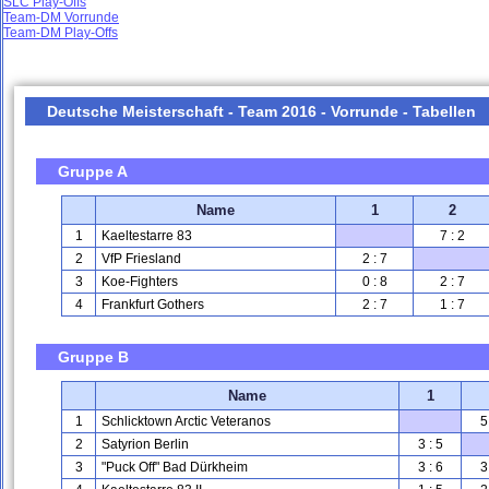
SLC Play-Offs
Team-DM Vorrunde
Team-DM Play-Offs
Deutsche Meisterschaft - Team 2016 - Vorrunde - Tabellen
Gruppe A
Name
1
2
1
Kaeltestarre 83
7 : 2
2
VfP Friesland
2 : 7
3
Koe-Fighters
0 : 8
2 : 7
4
Frankfurt Gothers
2 : 7
1 : 7
Gruppe B
Name
1
1
Schlicktown Arctic Veteranos
5
2
Satyrion Berlin
3 : 5
3
"Puck Off" Bad Dürkheim
3 : 6
3