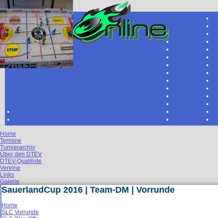
Home
Termine
Turnierarchiv
Über den DTEV
DTEV-Qualiliste
Vereine
Links
Galerie
SauerlandCup 2016 | Team-DM | Vorrunde
Home
SLC Vorrunde