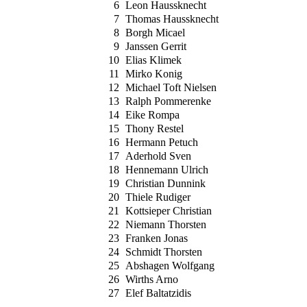
6
Leon Haussknecht
7
Thomas Haussknecht
8
Borgh Micael
9
Janssen Gerrit
10
Elias Klimek
11
Mirko Konig
12
Michael Toft Nielsen
13
Ralph Pommerenke
14
Eike Rompa
15
Thony Restel
16
Hermann Petuch
17
Aderhold Sven
18
Hennemann Ulrich
19
Christian Dunnink
20
Thiele Rudiger
21
Kottsieper Christian
22
Niemann Thorsten
23
Franken Jonas
24
Schmidt Thorsten
25
Abshagen Wolfgang
26
Wirths Arno
27
Elef Baltatzidis