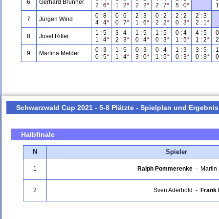
6
Gerhard Brunner
2 : 6
*
1 : 2
*
2 : 2
*
2 : 7
*
5 : 0
*
1 
0 : 8
0 : 6
2 : 3
0 : 2
2 : 2
2 : 3
7
Jürgen Wind
4 : 4
*
0 : 7
*
1 : 6
*
2 : 2
*
0 : 3
*
2 : 1
*
1 : 5
3 : 4
1 : 5
1 : 5
0 : 4
4 : 5
0
8
Josef Ritter
1 : 4
*
2 : 3
*
0 : 4
*
0 : 3
*
1 : 5
*
1 : 2
*
2 
0 : 3
1 : 5
0 : 3
0 : 4
1 : 3
3 : 5
1
9
Martina Melder
0 : 5
*
1 : 4
*
3 : 0
*
1 : 5
*
0 : 3
*
0 : 3
*
0 
Schwarzwald Cup 2021 - 5-8 Plätzte - Spielplan und Ergebni
Halbfinale
N
Spieler
1
Ralph Pommerenke
-
Martin
2
Sven Aderhold
-
Frank