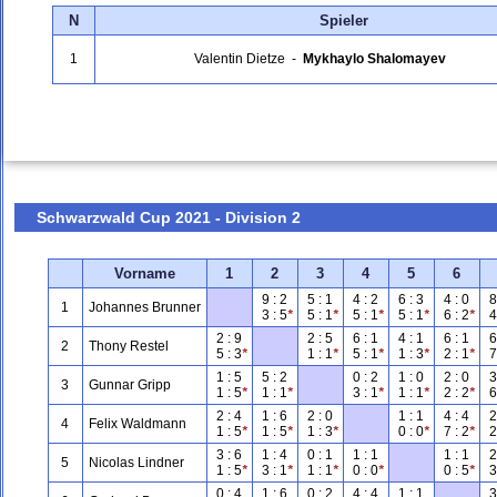
N
Spieler
1
Valentin Dietze
-
Mykhaylo Shalomayev
Schwarzwald Cup 2021 - Division 2
Vorname
1
2
3
4
5
6
9 : 2
5 : 1
4 : 2
6 : 3
4 : 0
8
1
Johannes Brunner
3 : 5
*
5 : 1
*
5 : 1
*
5 : 1
*
6 : 2
*
4 
2 : 9
2 : 5
6 : 1
4 : 1
6 : 1
6
2
Thony Restel
5 : 3
*
1 : 1
*
5 : 1
*
1 : 3
*
2 : 1
*
7 
1 : 5
5 : 2
0 : 2
1 : 0
2 : 0
3
3
Gunnar Gripp
1 : 5
*
1 : 1
*
3 : 1
*
1 : 1
*
2 : 2
*
6 
2 : 4
1 : 6
2 : 0
1 : 1
4 : 4
2
4
Felix Waldmann
1 : 5
*
1 : 5
*
1 : 3
*
0 : 0
*
7 : 2
*
2 
3 : 6
1 : 4
0 : 1
1 : 1
1 : 1
2
5
Nicolas Lindner
1 : 5
*
3 : 1
*
1 : 1
*
0 : 0
*
0 : 5
*
3 
0 : 4
1 : 6
0 : 2
4 : 4
1 : 1
3