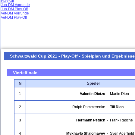
Play-Off
Jun-DM Vorrunde
Jun-DM Play-Off
Vet-DM Vorrunde
Vet-DM Play-Off
Schwarzwald Cup 2021 - Play-Off - Spielplan und Ergebnisse
Viertelfinale
N
Spieler
1
Valentin Dietze
-
Martin Dion
2
Ralph Pommerenke
-
Till Dion
3
Hermann Petuch
-
Frank Rasche
4
Mykhaylo Shalomayev
-
Sven Aderhold