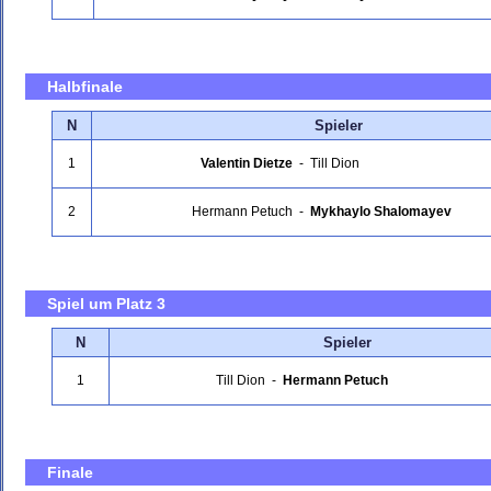
Halbfinale
N
Spieler
1
Valentin Dietze
-
Till Dion
2
Hermann Petuch
-
Mykhaylo Shalomayev
Spiel um Platz 3
N
Spieler
1
Till Dion
-
Hermann Petuch
Finale