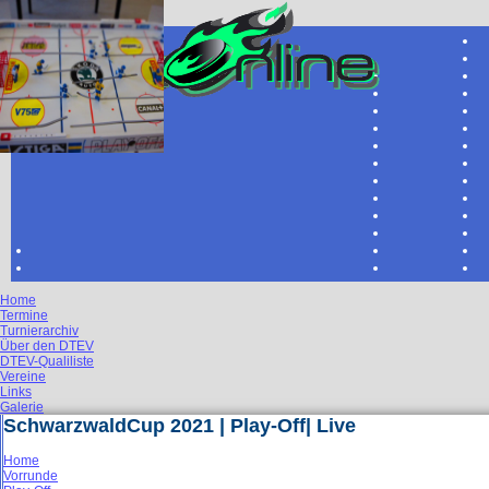
Home
Termine
Turnierarchiv
Über den DTEV
DTEV-Qualiliste
Vereine
Links
Galerie
SchwarzwaldCup 2021 | Play-Off| Live
Home
Vorrunde