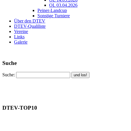
OL 03.04.2026
Peiner-Landcup
Sonstige Turniere
Über den DTEV
DTEV-Qualiliste
Vereine
Links
Galerie
Suche
Suche:
DTEV-TOP10