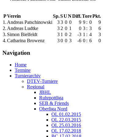
P
Verein
Sp.
S
U
N
Diff.
Tore
Pkt.
1.
Andreas Patschinowski
3
3
0
0
9
9
:
0
9
2.
Andreas Ludtke
3
2
0
1
0
3
:
3
6
3.
Simon Bielfeldt
3
1
0
2
-3
1
:
4
3
4.
Catharina Browenz
3
0
0
3
-6
0
:
6
0
Navigation
Home
Termine
Turnierarchiv
DTEV-Turniere
Regional
JBHL
Ruhrpottliga
SEB & Friends
Oberliga Nord
OL 01.02.2015
OL 22.03.2015
OL 25.03.2016
OL 17.02.2018
BC 17.02.2018