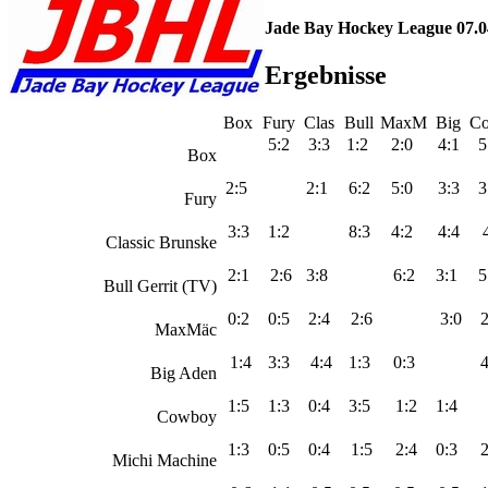
Jade Bay Hockey League 07.0
Ergebnisse
Box
Fury
Clas
Bull
MaxM
Big
C
5:2
3:3
1:2
2:0
4:1
5
Box
2:5
2:1
6:2
5:0
3:3
3
Fury
3:3
1:2
8:3
4:2
4:4
4
Classic Brunske
2:1
2:6
3:8
6:2
3:1
5
Bull Gerrit (TV)
0:2
0:5
2:4
2:6
3:0
2
MaxMäc
1:4
3:3
4:4
1:3
0:3
4
Big Aden
1:5
1:3
0:4
3:5
1:2
1:4
Cowboy
1:3
0:5
0:4
1:5
2:4
0:3
2
Michi Machine