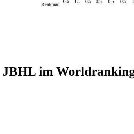
0:6
1:1
0:5
0:5
0:5
0:5
1
Renkman
JBHL im Worldrankin