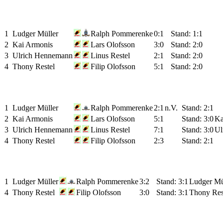
1
Ludger Müller
Ralph Pommerenke
0:1
Stand: 1:1
2
Kai Armonis
Lars Olofsson
3:0
Stand: 2:0
3
Ulrich Hennemann
Linus Restel
2:1
Stand: 2:0
4
Thony Restel
Filip Olofsson
5:1
Stand: 2:0
1
Ludger Müller
Ralph Pommerenke
2:1
n.V.
Stand: 2:1
2
Kai Armonis
Lars Olofsson
5:1
Stand: 3:0
Ka
3
Ulrich Hennemann
Linus Restel
7:1
Stand: 3:0
Ul
4
Thony Restel
Filip Olofsson
2:3
Stand: 2:1
1
Ludger Müller
Ralph Pommerenke
3:2
Stand: 3:1
Ludger Mül
4
Thony Restel
Filip Olofsson
3:0
Stand: 3:1
Thony Rest