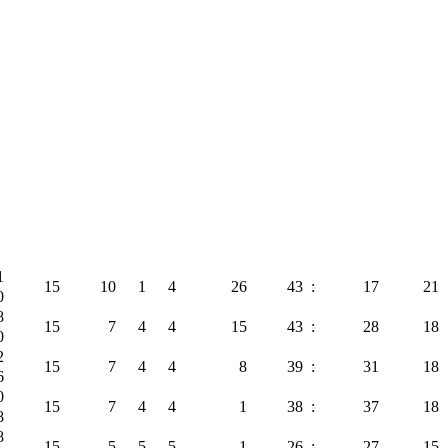
1
15
10
1
4
26
43
:
17
21
0
8
15
7
4
4
15
43
:
28
18
0
2
15
7
4
4
8
39
:
31
18
6
0
15
7
4
4
1
38
:
37
18
8
8
15
5
5
5
-1
26
:
27
15