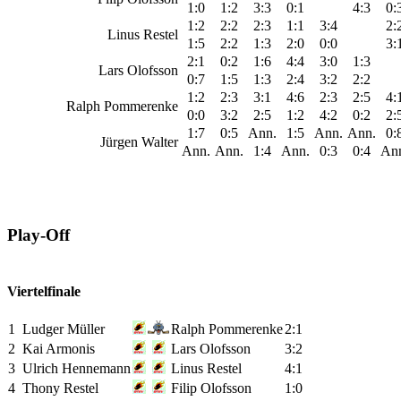
1:0
1:2
3:3
0:1
4:3
0:
1:2
2:2
2:3
1:1
3:4
2:
Linus Restel
1:5
2:2
1:3
2:0
0:0
3:
2:1
0:2
1:6
4:4
3:0
1:3
Lars Olofsson
0:7
1:5
1:3
2:4
3:2
2:2
1:2
2:3
3:1
4:6
2:3
2:5
4:
Ralph Pommerenke
0:0
3:2
2:5
1:2
4:2
0:2
2:
1:7
0:5
Ann.
1:5
Ann.
Ann.
0:
Jürgen Walter
Ann.
Ann.
1:4
Ann.
0:3
0:4
An
Play-Off
Viertelfinale
1
Ludger Müller
Ralph Pommerenke
2:1
2
Kai Armonis
Lars Olofsson
3:2
3
Ulrich Hennemann
Linus Restel
4:1
4
Thony Restel
Filip Olofsson
1:0