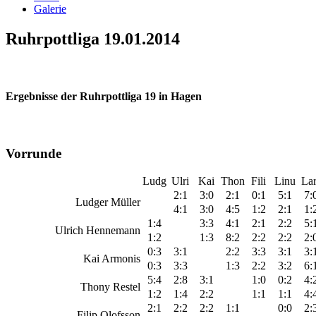
Galerie
Ruhrpottliga 19.01.2014
Ergebnisse der Ruhrpottliga 19 in Hagen
Vorrunde
Ludg
Ulri
Kai
Thon
Fili
Linu
Lar
2:1
3:0
2:1
0:1
5:1
7:
Ludger Müller
4:1
3:0
4:5
1:2
2:1
1:
1:4
3:3
4:1
2:1
2:2
5:
Ulrich Hennemann
1:2
1:3
8:2
2:2
2:2
2:
0:3
3:1
2:2
3:3
3:1
3:
Kai Armonis
0:3
3:3
1:3
2:2
3:2
6:
5:4
2:8
3:1
1:0
0:2
4:
Thony Restel
1:2
1:4
2:2
1:1
1:1
4:
2:1
2:2
2:2
1:1
0:0
2:
Filip Olofsson