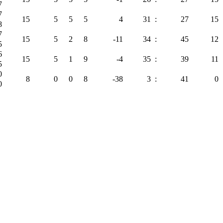
7
7
15
5
5
5
4
31
:
27
15
8
7
15
5
2
8
-11
34
:
45
12
5
6
15
5
1
9
-4
35
:
39
11
5
0
8
0
0
8
-38
3
:
41
0
0