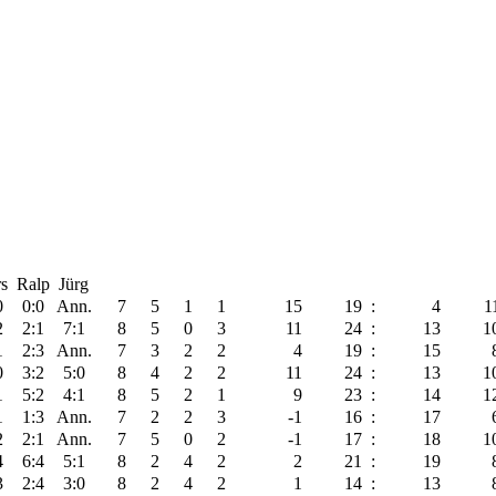
s
Ralp
Jürg
0
0:0
Ann.
7
5
1
1
15
19
:
4
1
2
2:1
7:1
8
5
0
3
11
24
:
13
1
1
2:3
Ann.
7
3
2
2
4
19
:
15
0
3:2
5:0
8
4
2
2
11
24
:
13
1
1
5:2
4:1
8
5
2
1
9
23
:
14
1
1
1:3
Ann.
7
2
2
3
-1
16
:
17
2
2:1
Ann.
7
5
0
2
-1
17
:
18
1
4
6:4
5:1
8
2
4
2
2
21
:
19
3
2:4
3:0
8
2
4
2
1
14
:
13