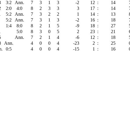
3
3:2
Ann.
7
3
1
3
-2
12
:
14
2
2:0
4:0
8
2
3
3
3
17
:
14
1
5:2
Ann.
7
3
2
2
1
14
:
13
5:2
Ann.
7
3
1
3
-2
16
:
18
1:4
8:0
8
2
1
5
-9
18
:
27
1
5:0
8
3
0
5
2
23
:
21
5
Ann.
7
2
1
4
-6
12
:
18
8
Ann.
4
0
0
4
-23
2
:
25
n.
0:5
4
0
0
4
-15
1
:
16